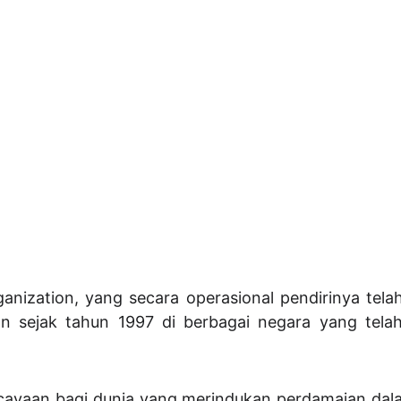
anization, yang secara operasional pendirinya tel
an sejak tahun 1997 di berbagai negara yang tela
yaan bagi dunia yang merindukan perdamaian dala